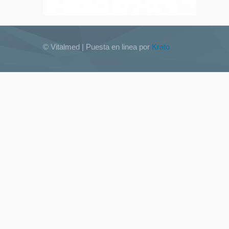
© Vitalmed | Puesta en linea por
Krato