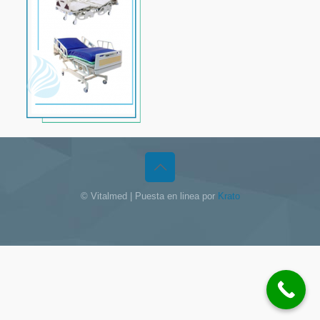
© Vitalmed | Puesta en linea por
Krato